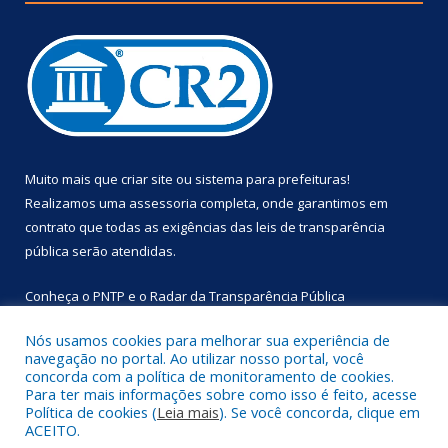
Muito mais que
criar site
ou
sistema para prefeituras
!
Realizamos uma
assessoria
completa, onde garantimos em
contrato que todas as exigências das
leis de transparência
pública
serão atendidas.
Conheça o
PNTP
e o
Radar da Transparência Pública
Nós usamos cookies para melhorar sua experiência de
navegação no portal. Ao utilizar nosso portal, você
concorda com a política de monitoramento de cookies.
Para ter mais informações sobre como isso é feito, acesse
Todos os direitos reservados a Prefeitura Municipal de
Política de cookies (
Leia mais
). Se você concorda, clique em
Primavera.
ACEITO.