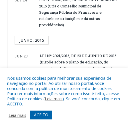
SET 24
2015 (Cria o Conselho Municipal de
Segurança Pública de Primavera, e
estabelece atribuições e dá outras
providências)
JUNHO, 2015
LEI Nº 2921/2015, DE 23 DE JUNHO DE 2015
JUN 23
(Dispõe sobre o plano de educação, do
município de Primavera estado de Pará)
Nós usamos cookies para melhorar sua experiência de
navegação no portal. Ao utilizar nosso portal, você
MAIO, 2015
concorda com a política de monitoramento de cookies.
Para ter mais informações sobre como isso é feito, acesse
Política de cookies (
Leia mais
). Se você concorda, clique em
LEI Nº 2484/2015, DE 16 DE MAIO DE 2015
MAIO 16
ACEITO.
(Cria a Secretaria Municipal de Desporto e
Cultura -SEDECULT do Município de
ACEITO
Leia mais
Primavera, e dá outras providências)