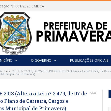
vocação Nº 001/2026 CMDCA
NICÍPIO
O GOVERNO
PUBLICAÇÕES OFICIAIS
»
»
Leis
LEI Nº 2718, DE 26 DE JUNHO DE 2013 (Altera a Lei nº 2.479, de 07 
s Municipal de Primavera)
2013 (Altera a Lei nº 2.479, de 07 de
0
 o Plano de Carreira, Cargos e
cos Municipal de Primavera)