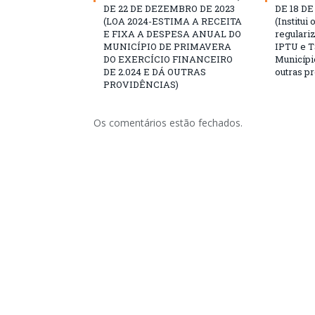
DE 22 DE DEZEMBRO DE 2023
DE 18 D
(LOA 2024-ESTIMA A RECEITA
(Institui
E FIXA A DESPESA ANUAL DO
regulari
MUNICÍPIO DE PRIMAVERA
IPTU e T
DO EXERCÍCIO FINANCEIRO
Municípi
DE 2.024 E DÁ OUTRAS
outras p
PROVIDÊNCIAS)
Os comentários estão fechados.