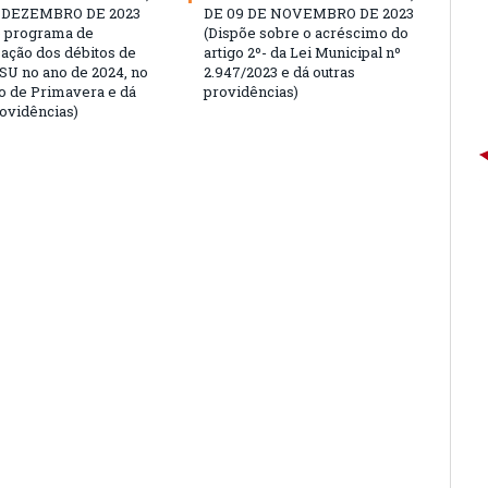
E DEZEMBRO DE 2023
DE 09 DE NOVEMBRO DE 2023
 o programa de
(Dispõe sobre o acréscimo do
zação dos débitos de
artigo 2º- da Lei Municipal nº
SU no ano de 2024, no
2.947/2023 e dá outras
o de Primavera e dá
providências)
rovidências)