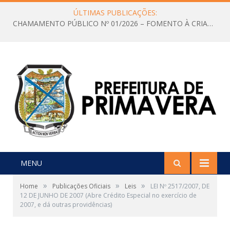
ÚLTIMAS PUBLICAÇÕES:
CHAMAMENTO PÚBLICO Nº 01/2026 – FOMENTO À CRIAÇÃO E A CIRCULAÇÃO DE PRODUÇÕES CULTURAIS – Aldir Blanc
MENU
»
»
»
Home
Publicações Oficiais
Leis
LEI Nº 2517/2007, DE
12 DE JUNHO DE 2007 (Abre Crédito Especial no exercício de
2007, e dá outras providências)