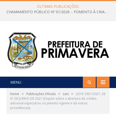
ÚLTIMAS PUBLICAÇÕES:
CHAMAMENTO PÚBLICO Nº 01/2026 – FOMENTO À CRIAÇÃO E A CIRCULAÇÃO DE PRODUÇÕES CULTURAIS – Aldir Blanc
MENU
»
»
»
Home
Publicações Oficiais
Leis
LEI Nº 2921/2021, DE
01 DE JUNHO DE 2021 (Dispõe sobre a abertura de crédito
adicional especial no orçamento vigente e dá outras
providências)