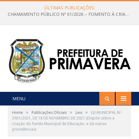
ÚLTIMAS PUBLICAÇÕES:
CHAMAMENTO PÚBLICO Nº 01/2026 – FOMENTO À CRIAÇÃO E A CIRCULAÇÃO DE PRODUÇÕES CULTURAIS – Aldir Blanc
MENU
»
»
»
Home
Publicações Oficiais
Leis
LEI MUNICIPAL Nº
2931/2021, DE 18 DE NOVEMBRO DE 2021 (Dispõe sobre a
criação do Fundo Municipal de Educação, e dá outras
providências)