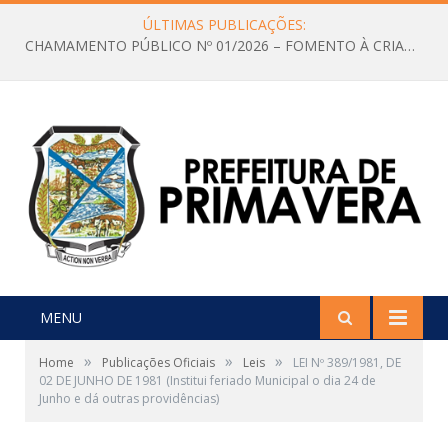
ÚLTIMAS PUBLICAÇÕES:
CHAMAMENTO PÚBLICO Nº 01/2026 – FOMENTO À CRIAÇÃO E A CIRCULAÇÃO DE PRODUÇÕES CULTURAIS – Aldir Blanc
MENU
»
»
»
Home
Publicações Oficiais
Leis
LEI Nº 389/1981, DE
02 DE JUNHO DE 1981 (Institui feriado Municipal o dia 24 de
Junho e dá outras providências)