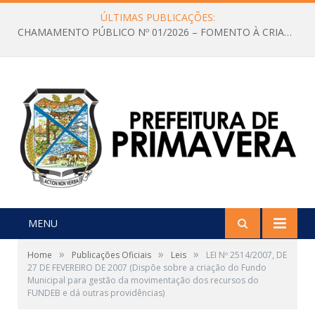
ÚLTIMAS PUBLICAÇÕES:
CHAMAMENTO PÚBLICO Nº 01/2026 – FOMENTO À CRIAÇÃO E A CIRCULAÇÃO DE PRODUÇÕES CULTURAIS – Aldir Blanc
MENU
»
»
»
Home
Publicações Oficiais
Leis
LEI Nº 2514/2007, DE
27 DE FEVEREIRO DE 2007 (Dispõe sobre a criação do Fundo
Municipal para gestão da movimentação dos recursos do
FUNDEB e dá outras providências)