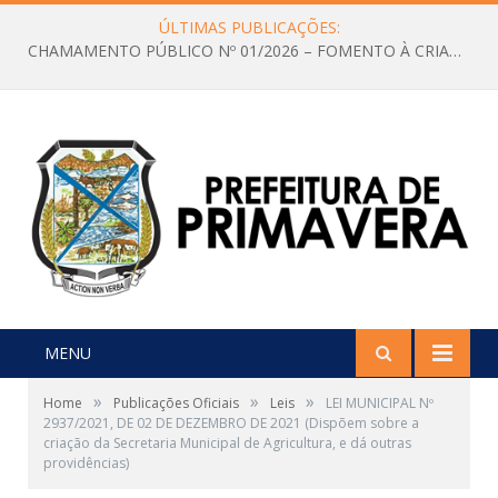
ÚLTIMAS PUBLICAÇÕES:
CHAMAMENTO PÚBLICO Nº 01/2026 – FOMENTO À CRIAÇÃO E A CIRCULAÇÃO DE PRODUÇÕES CULTURAIS – Aldir Blanc
MENU
»
»
»
Home
Publicações Oficiais
Leis
LEI MUNICIPAL Nº
2937/2021, DE 02 DE DEZEMBRO DE 2021 (Dispõem sobre a
criação da Secretaria Municipal de Agricultura, e dá outras
providências)