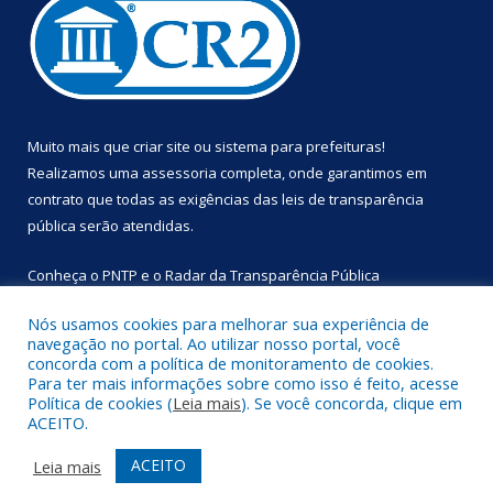
Muito mais que
criar site
ou
sistema para prefeituras
!
Realizamos uma
assessoria
completa, onde garantimos em
contrato que todas as exigências das
leis de transparência
pública
serão atendidas.
Conheça o
PNTP
e o
Radar da Transparência Pública
Nós usamos cookies para melhorar sua experiência de
navegação no portal. Ao utilizar nosso portal, você
concorda com a política de monitoramento de cookies.
Para ter mais informações sobre como isso é feito, acesse
Todos os direitos reservados a Prefeitura Municipal de
Política de cookies (
Leia mais
). Se você concorda, clique em
Primavera.
ACEITO.
Mapa do Site
Acessar Área Administrativa
ACEITO
Leia mais
Acessar Webmail