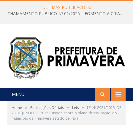
ÚLTIMAS PUBLICAÇÕES:
CHAMAMENTO PÚBLICO Nº 01/2026 – FOMENTO À CRIAÇÃO E A CIRCULAÇÃO DE PRODUÇÕES CULTURAIS – Aldir Blanc
MENU
»
»
»
Home
Publicações Oficiais
Leis
LEI Nº 2921/2015, DE
23 DE JUNHO DE 2015 (Dispõe sobre o plano de educação, do
município de Primavera estado de Pará)