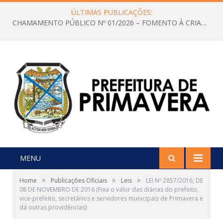
ÚLTIMAS PUBLICAÇÕES:
CHAMAMENTO PÚBLICO Nº 01/2026 – FOMENTO À CRIAÇÃO E A CIRCULAÇÃO DE PRODUÇÕES CULTURAIS – Aldir Blanc
MENU
»
»
»
Home
Publicações Oficiais
Leis
LEI Nº 2857/2016, DE
08 DE NOVEMBRO DE 2016 (Fixa o valor das diárias do prefeito,
vice-prefeito, secretários e servidores municipais de Primavera e
dá outras providências)