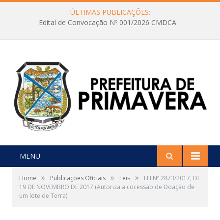
ÚLTIMAS PUBLICAÇÕES:
Edital de Convocação Nº 001/2026 CMDCA
MENU
»
»
»
Home
Publicações Oficiais
Leis
LEI Nº 2873/2017, DE
19 DE NOVEMBRO DE 2017 (Autoriza a cocessão de Doação de
um lote de Terra)