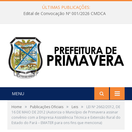
ÚLTIMAS PUBLICAÇÕES:
Edital de Convocação Nº 001/2026 CMDCA
MENU
»
»
»
Home
Publicações Oficiais
Leis
LEI Nº 2662/2012, DE
16 DE MAIO DE 2012 (Autoriza o Município de Primavera assinar
convênio com a Empresa Assistência Técnica e Extensão Rural do
Estado do Pará – EMATER para ons fins que menciona)