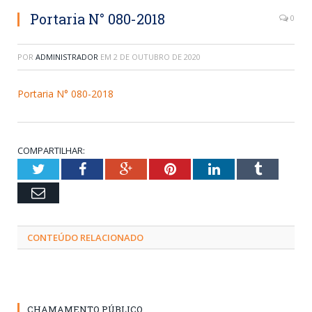
Portaria N° 080-2018
0
POR
ADMINISTRADOR
EM
2 DE OUTUBRO DE 2020
Portaria N° 080-2018
COMPARTILHAR:
Twitter
Facebook
Google+
Pinterest
LinkedIn
Tumblr
Email
CONTEÚDO RELACIONADO
CHAMAMENTO PÚBLICO