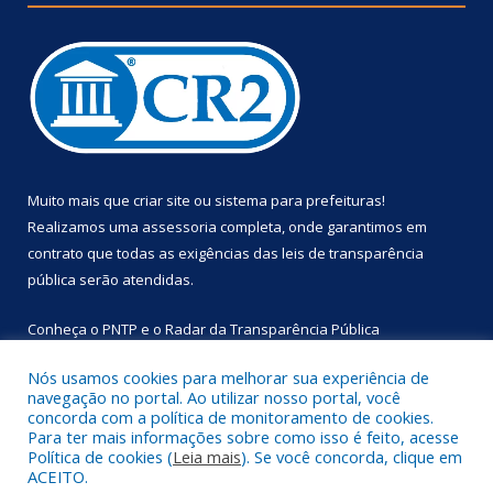
Muito mais que
criar site
ou
sistema para prefeituras
!
Realizamos uma
assessoria
completa, onde garantimos em
contrato que todas as exigências das
leis de transparência
pública
serão atendidas.
Conheça o
PNTP
e o
Radar da Transparência Pública
Nós usamos cookies para melhorar sua experiência de
navegação no portal. Ao utilizar nosso portal, você
concorda com a política de monitoramento de cookies.
Para ter mais informações sobre como isso é feito, acesse
Todos os direitos reservados a Prefeitura Municipal de
Política de cookies (
Leia mais
). Se você concorda, clique em
Primavera.
ACEITO.