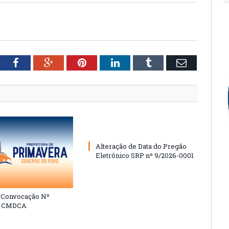
tter
Facebook
Google+
Pinterest
LinkedIn
Tumblr
Email
Alteração de Data do Pregão
Eletrônico SRP nº 9/2026-0001
e Convocação Nº
6 CMDCA