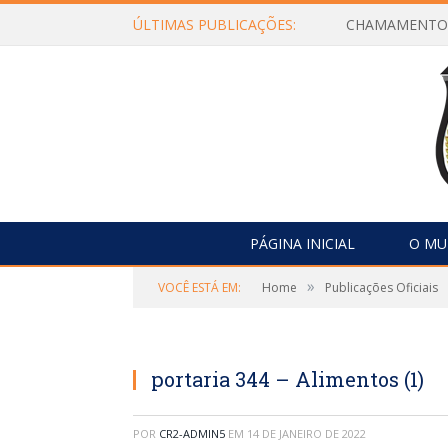
ÚLTIMAS PUBLICAÇÕES:
PÁGINA INICIAL
O MU
»
VOCÊ ESTÁ EM:
Home
Publicações Oficiais
portaria 344 – Alimentos (1)
POR
CR2-ADMIN5
EM
14 DE JANEIRO DE 2022