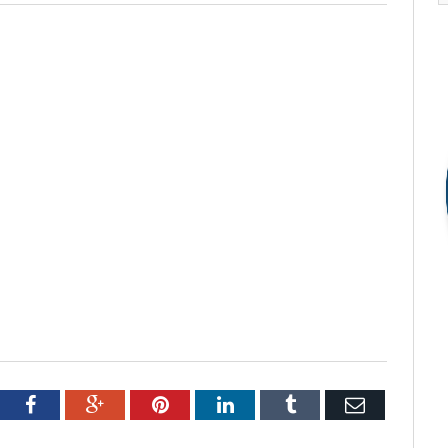
tter
Facebook
Google+
Pinterest
LinkedIn
Tumblr
Email