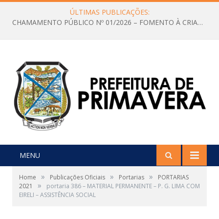
ÚLTIMAS PUBLICAÇÕES:
CHAMAMENTO PÚBLICO Nº 01/2026 – FOMENTO À CRIAÇÃO E A CIRCULAÇÃO DE PRODUÇÕES CULTURAIS – Aldir Blanc
MENU
»
»
»
Home
Publicações Oficiais
Portarias
PORTARIAS
»
2021
portaria 386 – MATERIAL PERMANENTE – P. G. LIMA COM
EIRELI – ASSISTÊNCIA SOCIAL