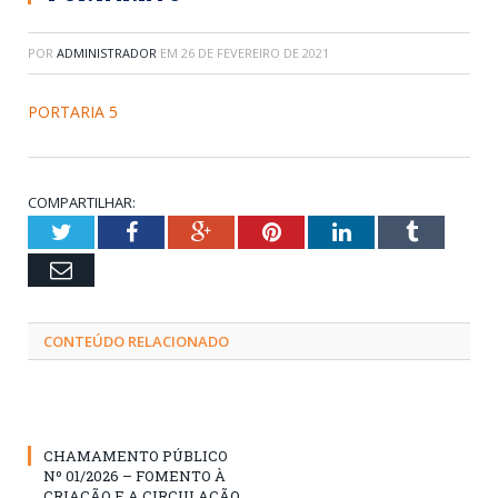
POR
ADMINISTRADOR
EM
26 DE FEVEREIRO DE 2021
PORTARIA 5
COMPARTILHAR:
Twitter
Facebook
Google+
Pinterest
LinkedIn
Tumblr
Email
CONTEÚDO RELACIONADO
CHAMAMENTO PÚBLICO
Nº 01/2026 – FOMENTO À
CRIAÇÃO E A CIRCULAÇÃO