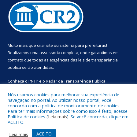
Muito mais que
criar site
ou
sistema para prefeituras
!
Realizamos uma
assessoria
completa, onde garantimos em
contrato que todas as exigências das
leis de transparência
pública
serão atendidas.
Conheça o
PNTP
e o
Radar da Transparência Pública
Nós usamos cookies para melhorar sua experiência de
navegação no portal. Ao utilizar nosso portal, você
concorda com a política de monitoramento de cookies.
Para ter mais informações sobre como isso é feito, acesse
Todos os direitos reservados a Prefeitura Municipal de
Política de cookies (
Leia mais
). Se você concorda, clique em
Primavera.
ACEITO.
Mapa do Site
Acessar Área Administrativa
ACEITO
Leia mais