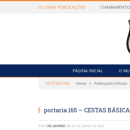
ÚLTIMAS PUBLICAÇÕES:
PÁGINA INICIAL
O MU
»
VOCÊ ESTÁ EM:
Home
Publicações Oficiais
portaria 165 – CESTAS BÁSIC
POR
CR2-ADMIN2
EM
22 DE JUNHO DE 2022