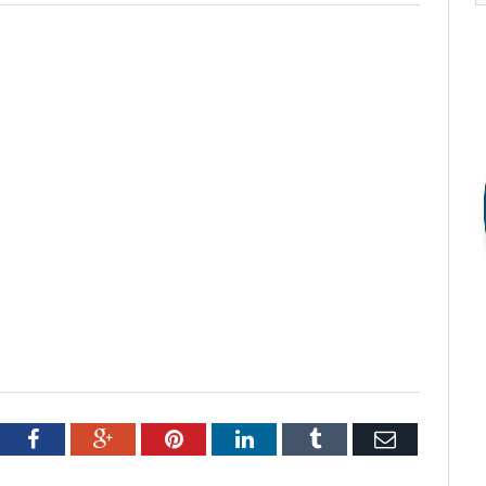
tter
Facebook
Google+
Pinterest
LinkedIn
Tumblr
Email