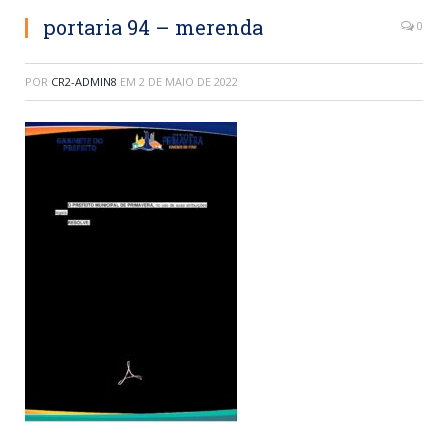
portaria 94 – merenda
0
POR
CR2-ADMIN8
EM
2 DE MAIO DE 2022