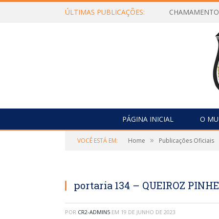
ÚLTIMAS PUBLICAÇÕES:
PÁGINA INICIAL
O MU
»
VOCÊ ESTÁ EM:
Home
Publicações Oficiais
portaria 134 – QUEIROZ PINH
POR
CR2-ADMIN5
EM
19 DE JUNHO DE 2023