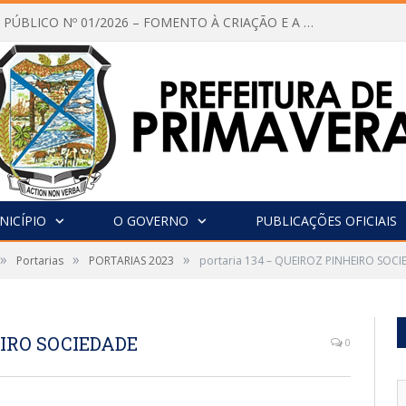
CHAMAMENTO PÚBLICO Nº 01/2026 – FOMENTO À CRIAÇÃO E A CIRCULAÇÃO DE PRODUÇÕES CULTURAIS – Aldir Blanc
NICÍPIO
O GOVERNO
PUBLICAÇÕES OFICIAIS
»
»
»
Portarias
PORTARIAS 2023
portaria 134 – QUEIROZ PINHEIRO SOC
EIRO SOCIEDADE
0