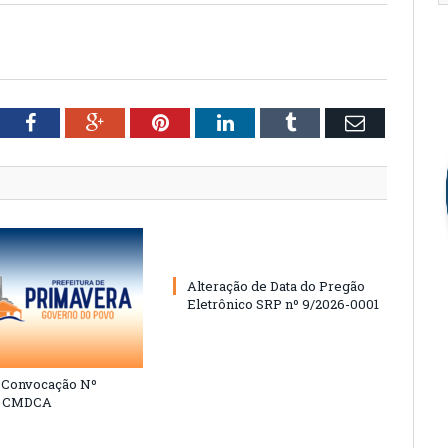
tter
Facebook
Google+
Pinterest
LinkedIn
Tumblr
Email
Alteração de Data do Pregão
Eletrônico SRP nº 9/2026-0001
e Convocação Nº
6 CMDCA