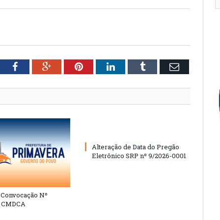
tter
Facebook
Google+
Pinterest
LinkedIn
Tumblr
Email
Alteração de Data do Pregão
Eletrônico SRP nº 9/2026-0001
e Convocação Nº
6 CMDCA