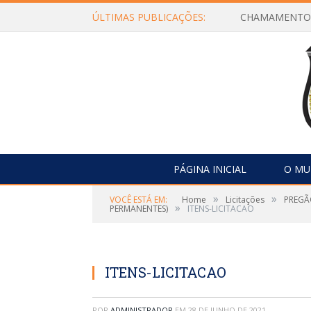
ÚLTIMAS PUBLICAÇÕES:
PÁGINA INICIAL
O MU
»
»
VOCÊ ESTÁ EM:
Home
Licitações
PREGÃ
»
PERMANENTES)
ITENS-LICITACAO
ITENS-LICITACAO
POR
ADMINISTRADOR
EM
28 DE JUNHO DE 2021