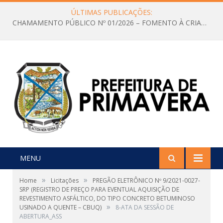
ÚLTIMAS PUBLICAÇÕES:
CHAMAMENTO PÚBLICO Nº 01/2026 – FOMENTO À CRIAÇÃO E A CIRCULAÇÃO DE PRODUÇÕES CULTURAIS – Aldir Blanc
MENU
»
»
Home
Licitações
PREGÃO ELETRÔNICO Nº 9/2021-0027-
SRP (REGISTRO DE PREÇO PARA EVENTUAL AQUISIÇÃO DE
REVESTIMENTO ASFÁLTICO, DO TIPO CONCRETO BETUMINOSO
»
USINADO A QUENTE – CBUQ)
8-ATA DA SESSÃO DE
ABERTURA_ASS