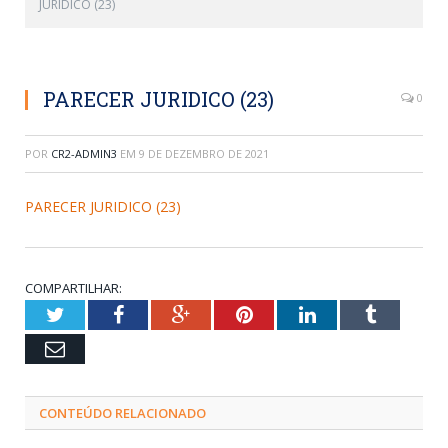
JURIDICO (23)
PARECER JURIDICO (23)
0
POR
CR2-ADMIN3
EM
9 DE DEZEMBRO DE 2021
PARECER JURIDICO (23)
COMPARTILHAR:
Twitter
Facebook
Google+
Pinterest
LinkedIn
Tumblr
Email
CONTEÚDO RELACIONADO