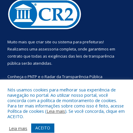
Muito mais que
criar site
ou
sistema para prefeituras
!
Realizamos uma
assessoria
completa, onde garantimos em
contrato que todas as exigências das
leis de transparência
pública
serão atendidas.
Conheça o
PNTP
e o
Radar da Transparência Pública
Nós usamos cookies para melhorar sua experiência de
navegação no portal. Ao utilizar nosso portal, você
concorda com a política de monitoramento de cookies.
Para ter mais informações sobre como isso é feito, acesse
Todos os direitos reservados a Prefeitura Municipal de
Política de cookies (
Leia mais
). Se você concorda, clique em
Primavera.
ACEITO.
Mapa do Site
Acessar Área Administrativa
ACEITO
Leia mais
Acessar Webmail