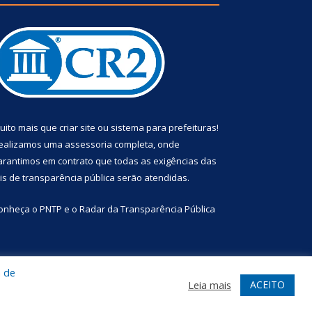
uito mais que
criar site
ou
sistema para prefeituras
!
ealizamos uma
assessoria
completa, onde
arantimos em contrato que todas as exigências das
eis de transparência pública
serão atendidas.
onheça o
PNTP
e o
Radar da Transparência Pública
a de
te
Acessar Área Administrativa
Acessar Webmail
ACEITO
Leia mais