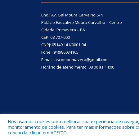
End.: Av. Gal Moura Carvalho S/N
Palácio Executivo Moura Carvalho – Centro
Cidade: Primavera – PA
CEP: 68.707-000
CNPJ: 05149.141/0001-94
Fone: (91)986034105
E-mail: ascomprimavera@gmail.com
Horário de atendimento: 08:00 às 14:00
Nós usamos cookies para melhorar sua experiência de navegação
Todos os direitos reservados a Prefeitura Municipa
monitoramento de cookies. Para ter mais informações sobre como
concorda, clique em ACEITO.