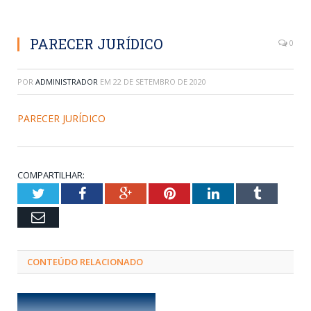
PARECER JURÍDICO
0
POR
ADMINISTRADOR
EM
22 DE SETEMBRO DE 2020
PARECER JURÍDICO
COMPARTILHAR:
Twitter
Facebook
Google+
Pinterest
LinkedIn
Tumblr
Email
CONTEÚDO RELACIONADO