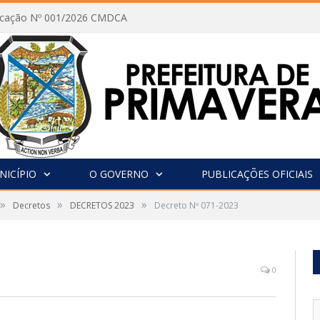
vocação Nº 001/2026 CMDCA
NICÍPIO
O GOVERNO
PUBLICAÇÕES OFICIAIS
»
»
»
Decretos
DECRETOS 2023
Decreto Nº 071-2023
0