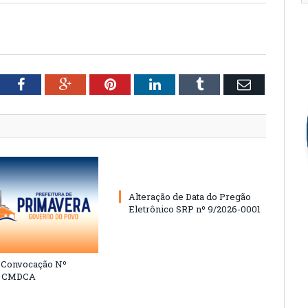
tter
Facebook
Google+
Pinterest
LinkedIn
Tumblr
Email
Alteração de Data do Pregão
Eletrônico SRP nº 9/2026-0001
e Convocação Nº
6 CMDCA