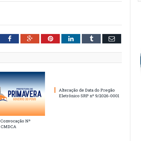
tter
Facebook
Google+
Pinterest
LinkedIn
Tumblr
Email
Alteração de Data do Pregão
Eletrônico SRP nº 9/2026-0001
e Convocação Nº
6 CMDCA