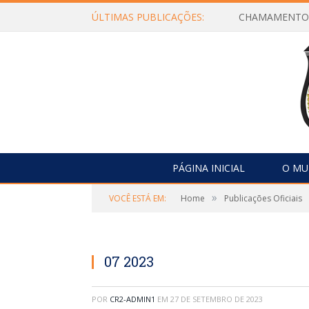
ÚLTIMAS PUBLICAÇÕES:
PÁGINA INICIAL
O MU
»
VOCÊ ESTÁ EM:
Home
Publicações Oficiais
07 2023
POR
CR2-ADMIN1
EM
27 DE SETEMBRO DE 2023