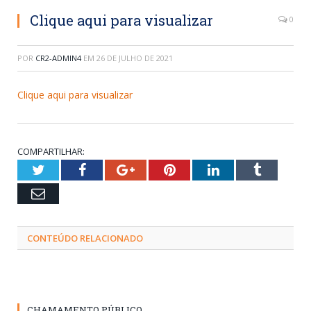
Clique aqui para visualizar
0
POR
CR2-ADMIN4
EM
26 DE JULHO DE 2021
Clique aqui para visualizar
COMPARTILHAR:
Twitter
Facebook
Google+
Pinterest
LinkedIn
Tumblr
Email
CONTEÚDO RELACIONADO
CHAMAMENTO PÚBLICO