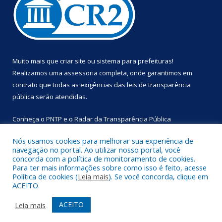
Muito mais que
criar site
ou
sistema para prefeituras
!
Realizamos uma
assessoria
completa, onde garantimos em
contrato que todas as exigências das
leis de transparência
pública
serão atendidas.
Conheça o
PNTP
e o
Radar da Transparência Pública
Nós usamos cookies para melhorar sua experiência de
navegação no portal. Ao utilizar nosso portal, você
concorda com a política de monitoramento de cookies.
Para ter mais informações sobre como isso é feito, acesse
Todos os direitos reservados a Prefeitura Municipal de
Política de cookies (
Leia mais
). Se você concorda, clique em
Primavera.
ACEITO.
Mapa do Site
Acessar Área Administrativa
ACEITO
Leia mais
Acessar Webmail