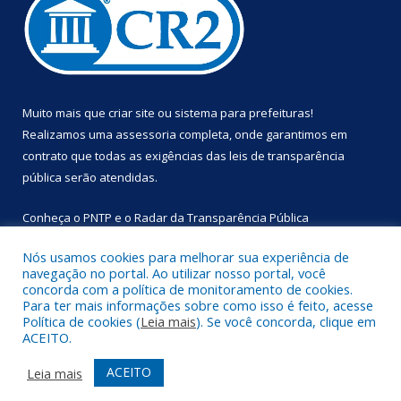
Muito mais que
criar site
ou
sistema para prefeituras
!
Realizamos uma
assessoria
completa, onde garantimos em
contrato que todas as exigências das
leis de transparência
pública
serão atendidas.
Conheça o
PNTP
e o
Radar da Transparência Pública
Nós usamos cookies para melhorar sua experiência de
navegação no portal. Ao utilizar nosso portal, você
concorda com a política de monitoramento de cookies.
Para ter mais informações sobre como isso é feito, acesse
Todos os direitos reservados a Prefeitura Municipal de
Política de cookies (
Leia mais
). Se você concorda, clique em
Primavera.
ACEITO.
Mapa do Site
Acessar Área Administrativa
ACEITO
Leia mais
Acessar Webmail